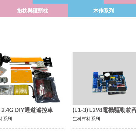
抱枕與護頸枕
木作系列
2) 2.4G DIY通道遙控車
(L1-3) L298電機驅動兼
料系列
生科材料系列