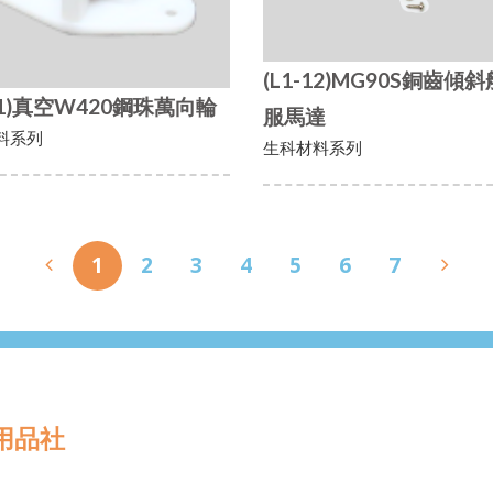
(L1-12)MG90S銅齒傾
-11)真空W420鋼珠萬向輪
服馬達
料系列
生科材料系列
1
2
3
4
5
6
7
用品社